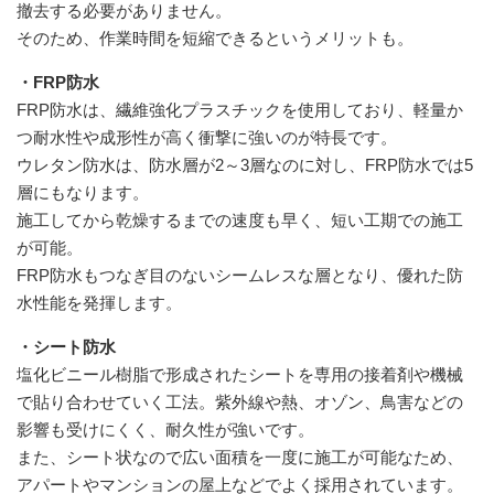
撤去する必要がありません。
そのため、作業時間を短縮できるというメリットも。
・FRP防水
FRP防水は、繊維強化プラスチックを使用しており、軽量か
つ耐水性や成形性が高く衝撃に強いのが特長です。
ウレタン防水は、防水層が2～3層なのに対し、FRP防水では5
層にもなります。
施工してから乾燥するまでの速度も早く、短い工期での施工
が可能。
FRP防水もつなぎ目のないシームレスな層となり、優れた防
水性能を発揮します。
・シート防水
塩化ビニール樹脂で形成されたシートを専用の接着剤や機械
で貼り合わせていく工法。紫外線や熱、オゾン、鳥害などの
影響も受けにくく、耐久性が強いです。
また、シート状なので広い面積を一度に施工が可能なため、
アパートやマンションの屋上などでよく採用されています。